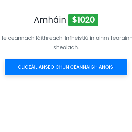
Amháin
$1020
l le ceannach láithreach. Infheistiú in ainm feara
sheoladh.
CLICEÁIL ANSEO CHUN CEANNAIGH ANOIS!