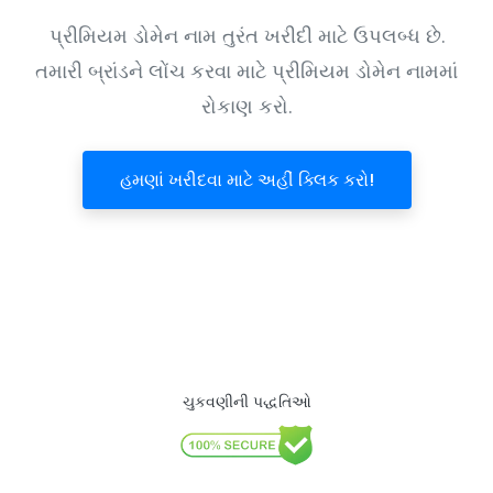
પ્રીમિયમ ડોમેન નામ તુરંત ખરીદી માટે ઉપલબ્ધ છે.
તમારી બ્રાંડને લોંચ કરવા માટે પ્રીમિયમ ડોમેન નામમાં
રોકાણ કરો.
હમણાં ખરીદવા માટે અહીં ક્લિક કરો!
ચુકવણીની પદ્ધતિઓ